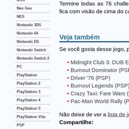
Termine todas as 76 chall
Neo Geo
fica com visão de cima do c
NES
Nintendo 3DS
Nintendo 64
Veja também
Nintendo DS
Se você gosta desse jogo, 
Nintendo Switch
Nintendo Switch 2
Midnight Club 3: DUB E
PC
Burnout Dominator (PS
PlayStation
Driver '76 (PSP)
PlayStation 2
Burnout Legends (PSP
PlayStation 3
Crazy Taxi: Fare Wars 
PlayStation 4
Pac-Man World Rally (
PlayStation 5
Não deixe de ver a
lista de
PlayStation Vita
Compartilhe:
PSP