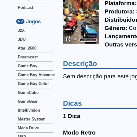
Plataforma:
Podcast
Produtora:
Distribuido
Jogos
Gênero:
Co
32X
Lançament
3DO
Outras ver
Atari 2600
Dreamcast
Descrição
Game Boy
Game Boy Advance
Sem descrição para este jo
Game Boy Color
GameCube
GameGear
Dicas
Intellivision
1 Dica
Master System
Mega Drive
Modo Retro
MSX