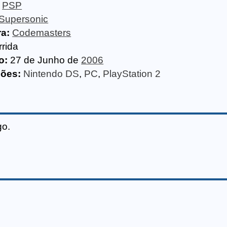
PSP
Supersonic
ra:
Codemasters
rrida
o:
27 de Junho de
2006
sões:
Nintendo DS
,
PC
,
PlayStation 2
go.