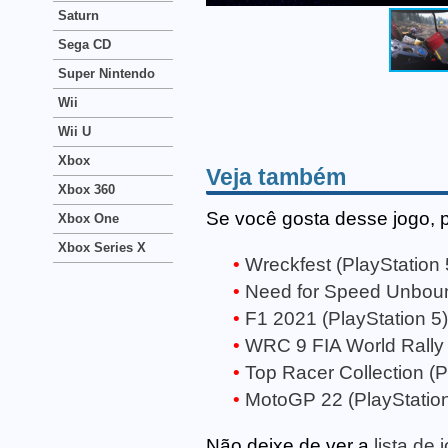
Saturn
Sega CD
Super Nintendo
Wii
Wii U
Xbox
Veja também
Xbox 360
Se você gosta desse jogo, 
Xbox One
Xbox Series X
Wreckfest (PlayStation 
Need for Speed Unboun
F1 2021 (PlayStation 5)
WRC 9 FIA World Rally 
Top Racer Collection (P
MotoGP 22 (PlayStation
Não deixe de ver a
lista de