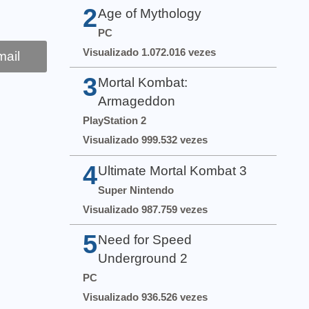
2
Age of Mythology
PC
Visualizado 1.072.016 vezes
ail
3
Mortal Kombat:
Armageddon
PlayStation 2
Visualizado 999.532 vezes
4
Ultimate Mortal Kombat 3
Super Nintendo
Visualizado 987.759 vezes
5
Need for Speed
Underground 2
PC
Visualizado 936.526 vezes