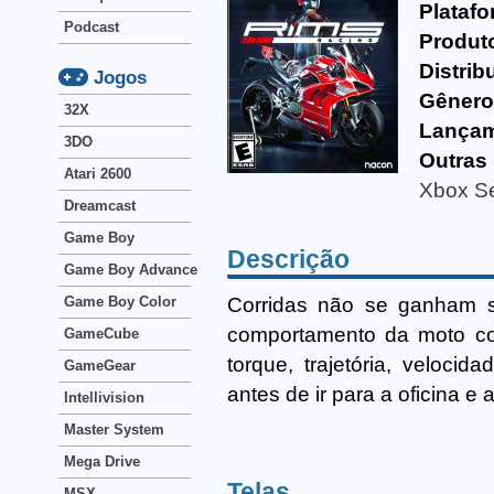
Platafo
Podcast
Produt
Distrib
Jogos
Gênero
32X
Lançam
3DO
Outras
Atari 2600
Xbox Se
Dreamcast
Game Boy
Descrição
Game Boy Advance
Corridas não se ganham só
Game Boy Color
comportamento da moto co
GameCube
torque, trajetória, veloc
GameGear
antes de ir para a oficina e
Intellivision
Master System
Mega Drive
Telas
MSX