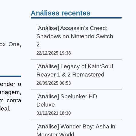
Análises recentes
[Análise] Assassin’s Creed:
Shadows no Nintendo Switch
ox One
,
2
22/12/2025 19:38
[Análise] Legacy of Kain:Soul
Reaver 1 & 2 Remastered
26/09/2025 06:53
tender o
renagem,
[Análise] Spelunker HD
em conta
Deluxe
eal.
31/12/2021 18:30
[Análise] Wonder Boy: Asha in
Monster World