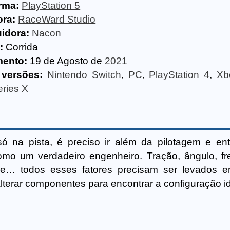
rma:
PlayStation 5
ora:
RaceWard Studio
uidora:
Nacon
:
Corrida
ento:
19 de Agosto de
2021
 versões:
Nintendo Switch
,
PC
,
PlayStation 4
,
Xb
ries X
 na pista, é preciso ir além da pilotagem e en
mo um verdadeiro engenheiro. Tração, ângulo, f
idade… todos esses fatores precisam ser levados 
 alterar componentes para encontrar a configuração id