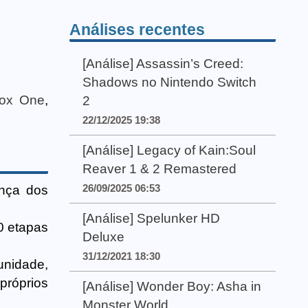
Análises recentes
[Análise] Assassin’s Creed:
Shadows no Nintendo Switch
ox One
,
2
22/12/2025 19:38
[Análise] Legacy of Kain:Soul
Reaver 1 & 2 Remastered
26/09/2025 06:53
ença dos
[Análise] Spelunker HD
0 etapas
Deluxe
31/12/2021 18:30
nidade,
róprios
[Análise] Wonder Boy: Asha in
Monster World