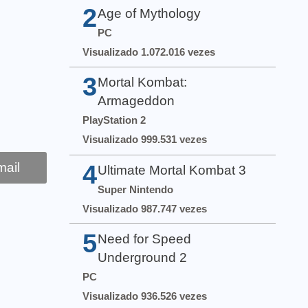
2
Age of Mythology
PC
Visualizado 1.072.016 vezes
3
Mortal Kombat:
Armageddon
PlayStation 2
Visualizado 999.531 vezes
4
ail
Ultimate Mortal Kombat 3
Super Nintendo
Visualizado 987.747 vezes
5
Need for Speed
Underground 2
PC
Visualizado 936.526 vezes