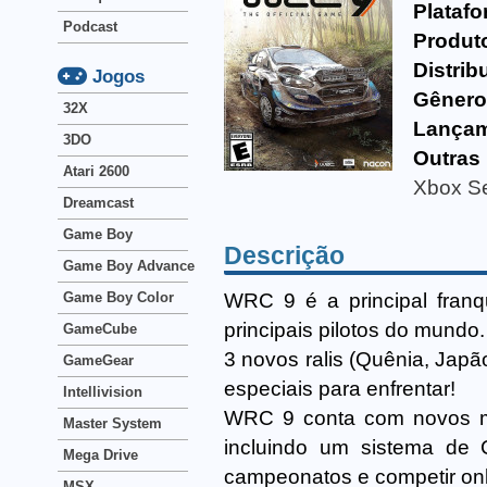
Platafo
Podcast
Produt
Distrib
Jogos
Gênero
32X
Lançam
3DO
Outras
Atari 2600
Xbox Se
Dreamcast
Game Boy
Descrição
Game Boy Advance
WRC 9 é a principal franq
Game Boy Color
principais pilotos do mundo
GameCube
3 novos ralis (Quênia, Japã
GameGear
especiais para enfrentar!
Intellivision
WRC 9 conta com novos mo
Master System
incluindo um sistema de 
Mega Drive
campeonatos e competir onl
MSX