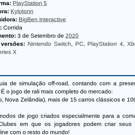
rma:
PlayStation 5
ora:
Kylotonn
uidora:
BigBen Interactive
:
Corrida
ento:
3 de Setembro de
2020
 versões:
Nintendo Switch
,
PC
,
PlayStation 4
,
Xb
ries X
uia de simulação off-road, contando com a pres
. É o jogo de rali mais completo do mercado:
o, Nova Zelândia), mais de 15 carros clássicos e 10
dos de jogo criados especialmente para a comu
Clubes em que os jogadores podem criar seus p
ine com o resto do mundo!