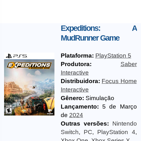
Expeditions: A
MudRunner Game
Plataforma:
PlayStation 5
Produtora:
Saber
Interactive
Distribuidora:
Focus Home
Interactive
Gênero:
Simulação
Lançamento:
5 de Março
de
2024
Outras versões:
Nintendo
Switch
,
PC
,
PlayStation 4
,
Xbox One
,
Xbox Series X