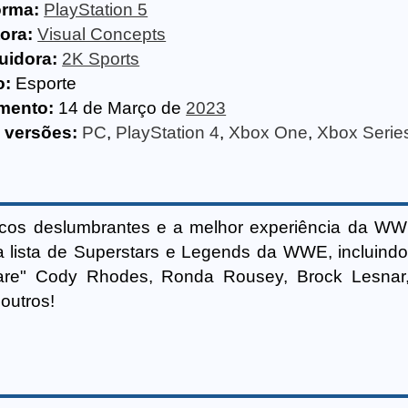
orma:
PlayStation 5
ora:
Visual Concepts
buidora:
2K Sports
o:
Esporte
mento:
14 de Março de
2023
 versões:
PC
,
PlayStation 4
,
Xbox One
,
Xbox Serie
icos deslumbrantes e a melhor experiência da WW
 lista de Superstars e Legends da WWE, incluin
are" Cody Rhodes, Ronda Rousey, Brock Lesnar,
outros!