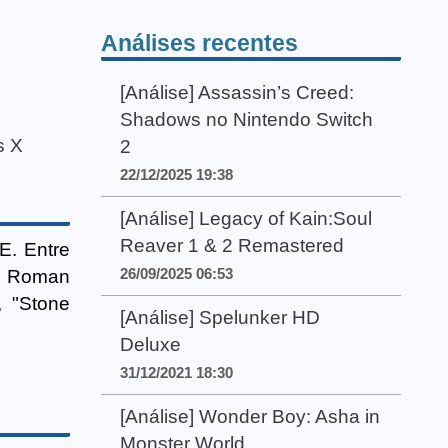
Análises recentes
[Análise] Assassin’s Creed:
Shadows no Nintendo Switch
s X
2
22/12/2025 19:38
[Análise] Legacy of Kain:Soul
Reaver 1 & 2 Remastered
E. Entre
26/09/2025 06:53
do Roman
 "Stone
[Análise] Spelunker HD
Deluxe
31/12/2021 18:30
[Análise] Wonder Boy: Asha in
Monster World