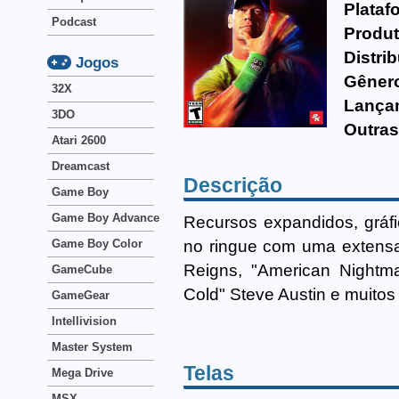
Plataf
Podcast
Produt
Distri
Jogos
Gêner
32X
Lança
3DO
Outras
Atari 2600
Dreamcast
Descrição
Game Boy
Game Boy Advance
Recursos expandidos, gráf
no ringue com uma extensa
Game Boy Color
Reigns, "American Nightm
GameCube
Cold" Steve Austin e muitos 
GameGear
Intellivision
Master System
Telas
Mega Drive
MSX