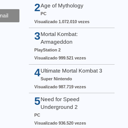
2
Age of Mythology
PC
ail
Visualizado 1.072.010 vezes
3
Mortal Kombat:
Armageddon
PlayStation 2
Visualizado 999.521 vezes
4
Ultimate Mortal Kombat 3
Super Nintendo
Visualizado 987.719 vezes
5
Need for Speed
Underground 2
PC
Visualizado 936.520 vezes