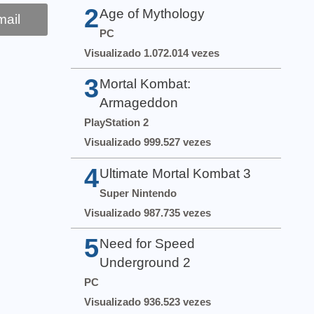
2
Age of Mythology
ail
PC
Visualizado 1.072.014 vezes
3
Mortal Kombat:
Armageddon
PlayStation 2
Visualizado 999.527 vezes
4
Ultimate Mortal Kombat 3
Super Nintendo
Visualizado 987.735 vezes
5
Need for Speed
Underground 2
PC
Visualizado 936.523 vezes