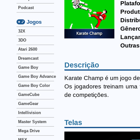
Plataf
Podcast
Produt
Distrib
Jogos
Gêner
32X
Lança
3DO
Outras
Atari 2600
Dreamcast
Descrição
Game Boy
Game Boy Advance
Karate Champ é um jogo de 
Os jogadores treinam uma 
Game Boy Color
de competições.
GameCube
GameGear
Intellivision
Telas
Master System
Mega Drive
MSX