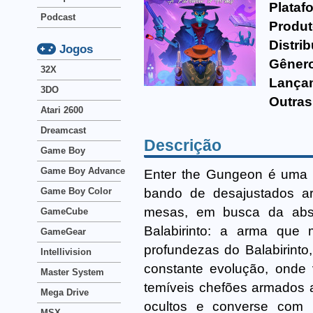
Plataf
Podcast
Produt
Distrib
Jogos
Gêner
32X
Lança
3DO
Outras
Atari 2600
Dreamcast
Descrição
Game Boy
Game Boy Advance
Enter the Gungeon é uma 
bando de desajustados arr
Game Boy Color
mesas, em busca da absol
GameCube
Balabirinto: a arma que
GameGear
profundezas do Balabirinto
Intellivision
constante evolução, onde
Master System
temíveis chefões armados a
Mega Drive
ocultos e converse com l
MSX