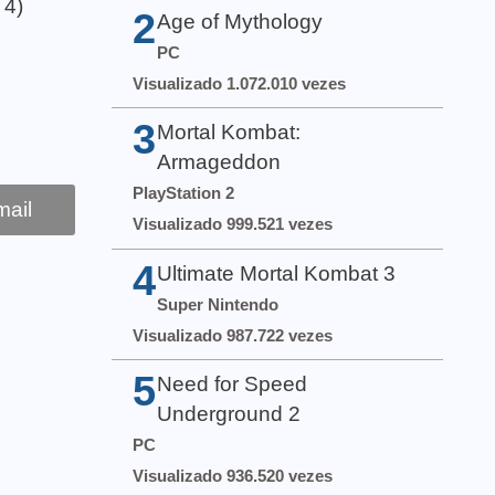
 4)
2
Age of Mythology
PC
Visualizado 1.072.010 vezes
3
Mortal Kombat:
Armageddon
PlayStation 2
ail
Visualizado 999.521 vezes
4
Ultimate Mortal Kombat 3
Super Nintendo
Visualizado 987.722 vezes
5
Need for Speed
Underground 2
PC
Visualizado 936.520 vezes