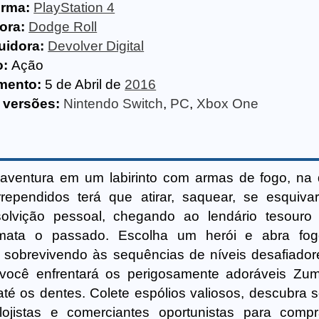
orma:
PlayStation 4
ora:
Dodge Roll
uidora:
Devolver Digital
o:
Ação
mento:
5 de Abril de
2016
 versões:
Nintendo Switch
,
PC
,
Xbox One
aventura em um labirinto com armas de fogo, na
ependidos terá que atirar, saquear, se esquivar
vição pessoal, chegando ao lendário tesouro f
 mata o passado. Escolha um herói e abra fog
, sobrevivendo às sequências de níveis desafiado
 você enfrentará os perigosamente adoráveis Zu
té os dentes. Colete espólios valiosos, descubra 
ojistas e comerciantes oportunistas para compr