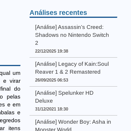
Análises recentes
[Análise] Assassin’s Creed:
Shadows no Nintendo Switch
2
22/12/2025 19:38
[Análise] Legacy of Kain:Soul
Reaver 1 & 2 Remastered
 qual um
26/09/2025 06:53
 e virar
inal do
[Análise] Spelunker HD
o pelas
Deluxe
res e em
31/12/2021 18:30
mbalas e
segredos
[Análise] Wonder Boy: Asha in
ar itens
Monster World