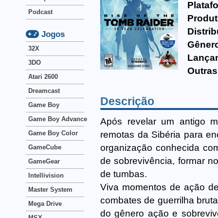
Plataf
Podcast
Produt
Distrib
Jogos
Gêner
32X
Lança
3DO
Outras
Atari 2600
Dreamcast
Descrição
Game Boy
Game Boy Advance
Após revelar um antigo mi
remotas da Sibéria para en
Game Boy Color
organização conhecida com
GameCube
de sobrevivência, formar n
GameGear
de tumbas.
Intellivision
Viva momentos de ação de t
Master System
combates de guerrilha brut
Mega Drive
do gênero ação e sobreviv
MSX