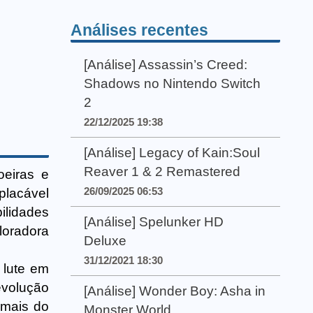
Análises recentes
[Análise] Assassin’s Creed:
Shadows no Nintendo Switch
2
22/12/2025 19:38
[Análise] Legacy of Kain:Soul
Reaver 1 & 2 Remastered
oeiras e
26/09/2025 06:53
placável
ilidades
[Análise] Spelunker HD
loradora
Deluxe
31/12/2021 18:30
 lute em
evolução
[Análise] Wonder Boy: Asha in
 mais do
Monster World