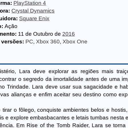
orma:
PlayStation 4
ora:
Crystal Dynamics
uidora:
Square Enix
o:
Ação
mento:
11 de Outubro de
2016
 versões:
PC
,
Xbox 360
,
Xbox One
stério, Lara deve explorar as regiões mais traiç
contrar o segredo da imortalidade antes de uma im
o Trindade. Lara deve usar sua sagacidade e hab
ovas alianças e enfim aceitar seu destino como exp
irar o fôlego, conquiste ambientes belos e hostis,
ais e explore embasbacantes e letais tumbas nesta 
ência. Em Rise of the Tomb Raider, Lara se torna