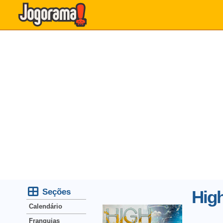
Seções
High
Calendário
Franquias