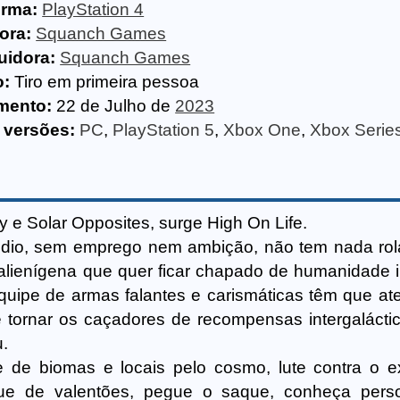
orma:
PlayStation 4
ora:
Squanch Games
uidora:
Squanch Games
o:
Tiro em primeira pessoa
mento:
22 de Julho de
2023
 versões:
PC
,
PlayStation 5
,
Xbox One
,
Xbox Serie
y e Solar Opposites, surge High On Life.
dio, sem emprego nem ambição, não tem nada ro
 alienígena que quer ficar chapado de humanidade 
quipe de armas falantes e carismáticas têm que at
tornar os caçadores de recompensas intergalácti
u.
e de biomas e locais pelo cosmo, lute contra o e
e de valentões, pegue o saque, conheça pers