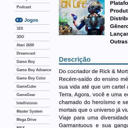
Plataf
Podcast
Produt
Distrib
Jogos
Gêner
32X
Lança
3DO
Outras
Atari 2600
Dreamcast
Descrição
Game Boy
Game Boy Advance
Do cocriador de Rick & Mort
Recém-saído do ensino mé
Game Boy Color
sua vida até que um cartel
GameCube
Terra. Agora, você e uma e
GameGear
chamado do heroísmo e se 
Intellivision
mortais que o universo já vi
Master System
Viaje para uma diversidad
Mega Drive
Garmantuous e sua gangu
MSX