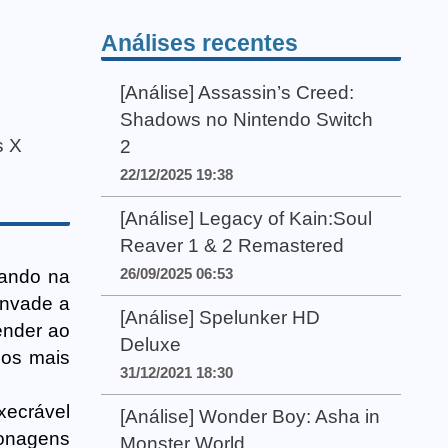
Análises recentes
[Análise] Assassin’s Creed:
Shadows no Nintendo Switch
s X
2
22/12/2025 19:38
[Análise] Legacy of Kain:Soul
Reaver 1 & 2 Remastered
26/09/2025 06:53
lando na
invade a
[Análise] Spelunker HD
ender ao
Deluxe
cos mais
31/12/2021 18:30
xecrável
[Análise] Wonder Boy: Asha in
onagens
Monster World