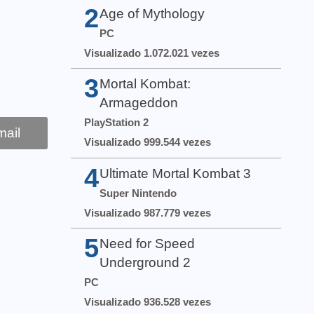
2
Age of Mythology
PC
Visualizado 1.072.021 vezes
3
Mortal Kombat:
Armageddon
PlayStation 2
ail
Visualizado 999.544 vezes
4
Ultimate Mortal Kombat 3
Super Nintendo
Visualizado 987.779 vezes
5
Need for Speed
Underground 2
PC
Visualizado 936.528 vezes