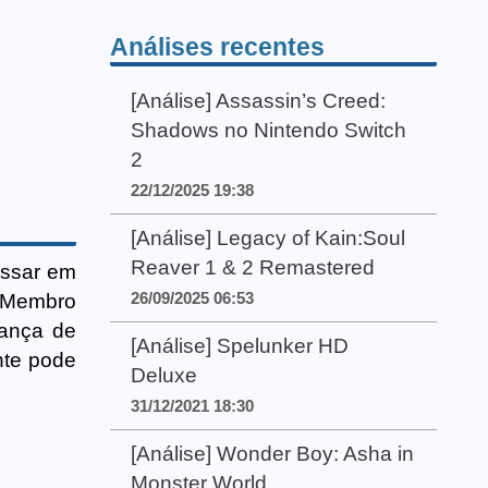
Análises recentes
[Análise] Assassin’s Creed:
Shadows no Nintendo Switch
2
22/12/2025 19:38
[Análise] Legacy of Kain:Soul
Reaver 1 & 2 Remastered
issar em
26/09/2025 06:53
. Membro
gança de
[Análise] Spelunker HD
nte pode
Deluxe
31/12/2021 18:30
[Análise] Wonder Boy: Asha in
Monster World