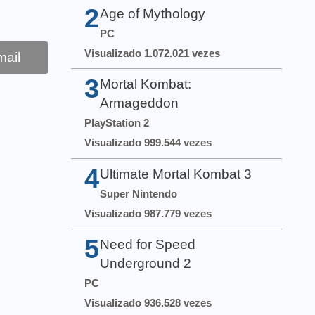
2
Age of Mythology
PC
Visualizado 1.072.021 vezes
ail
3
Mortal Kombat:
Armageddon
PlayStation 2
Visualizado 999.544 vezes
4
Ultimate Mortal Kombat 3
Super Nintendo
Visualizado 987.779 vezes
5
Need for Speed
Underground 2
PC
Visualizado 936.528 vezes