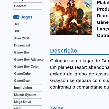
Plata
Podcast
Produ
Distr
Jogos
Gêne
32X
Lanç
3DO
Outra
Atari 2600
Dreamcast
Descrição
Game Boy
Game Boy Advance
Coloque-se no lugar de Gra
um planeta resort abandona
Game Boy Color
exilado do grupo de assas
GameCube
Grayson se depara com sua 
GameGear
confrontar o comandante que
Intellivision
Master System
Mega Drive
Telas
MSX