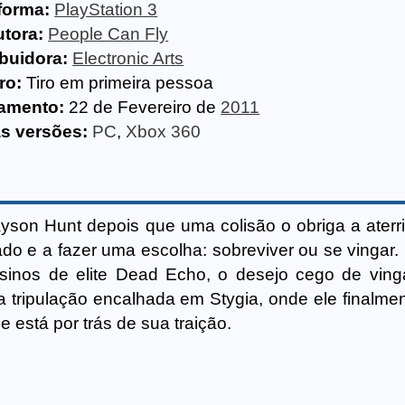
forma:
PlayStation 3
tora:
People Can Fly
ibuidora:
Electronic Arts
ro:
Tiro em primeira pessoa
amento:
22 de Fevereiro de
2011
s versões:
PC
,
Xbox 360
yson Hunt depois que uma colisão o obriga a aterr
do e a fazer uma escolha: sobreviver ou se vingar
sinos de elite Dead Echo, o desejo cego de vin
tripulação encalhada em Stygia, onde ele finalme
 está por trás de sua traição.