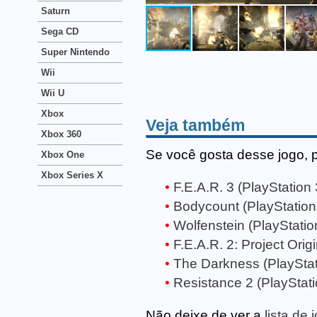
Saturn
Sega CD
Super Nintendo
Wii
Wii U
Xbox
Veja também
Xbox 360
Se você gosta desse jogo, 
Xbox One
Xbox Series X
F.E.A.R. 3 (PlayStation 
Bodycount (PlayStation
Wolfenstein (PlayStatio
F.E.A.R. 2: Project Orig
The Darkness (PlayStat
Resistance 2 (PlayStati
Não deixe de ver a
lista de