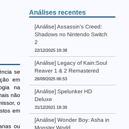
Análises recentes
[Análise] Assassin’s Creed:
Shadows no Nintendo Switch
2
22/12/2025 19:38
[Análise] Legacy of Kain:Soul
Reaver 1 & 2 Remastered
ência se
26/09/2025 06:53
zação em
ogia na
[Análise] Spelunker HD
mais não
Deluxe
issor, o
31/12/2021 18:30
estos em
[Análise] Wonder Boy: Asha in
manas ou
Monster World