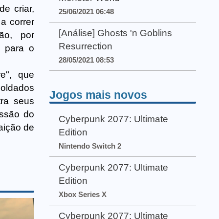
e criar,
25/06/2021 06:48
a correr
[Análise] Ghosts 'n Goblins
ão, por
Resurrection
 para o
28/05/2021 08:53
e", que
Soldados
Jogos mais novos
tra seus
issão do
Cyberpunk 2077: Ultimate
aição de
Edition
Nintendo Switch 2
Cyberpunk 2077: Ultimate
Edition
Xbox Series X
Cyberpunk 2077: Ultimate