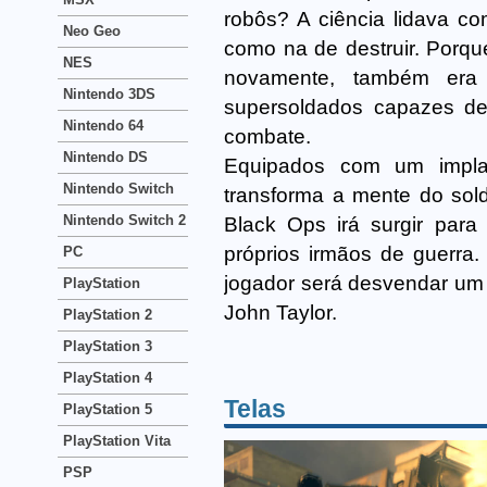
robôs? A ciência lidava com
Neo Geo
como na de destruir. Porqu
NES
novamente, também era 
Nintendo 3DS
supersoldados capazes d
Nintendo 64
combate.
Nintendo DS
Equipados com um implan
Nintendo Switch
transforma a mente do sol
Nintendo Switch 2
Black Ops irá surgir para
próprios irmãos de guerra
PC
jogador será desvendar um s
PlayStation
John Taylor.
PlayStation 2
PlayStation 3
PlayStation 4
Telas
PlayStation 5
PlayStation Vita
PSP