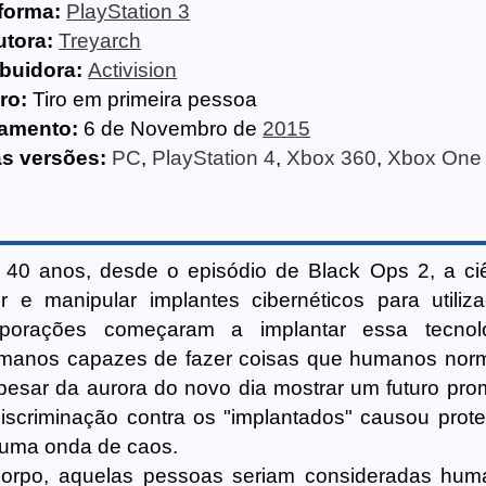
forma:
PlayStation 3
utora:
Treyarch
ibuidora:
Activision
ro:
Tiro em primeira pessoa
amento:
6 de Novembro de
2015
as versões:
PC
,
PlayStation 4
,
Xbox 360
,
Xbox One
40 anos, desde o episódio de Black Ops 2, a ci
e manipular implantes cibernéticos para utili
rporações começaram a implantar essa tecnol
umanos capazes de fazer coisas que humanos nor
pesar da aurora do novo dia mostrar um futuro prom
iscriminação contra os "implantados" causou prot
 uma onda de caos.
corpo, aquelas pessoas seriam consideradas hu