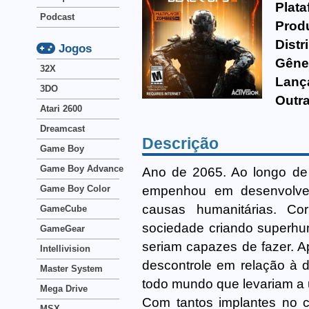
Plata
Podcast
Prod
Distr
Jogos
Gêne
32X
Lanç
3DO
Outr
Atari 2600
Dreamcast
Descrição
Game Boy
Game Boy Advance
Ano de 2065. Ao longo de 
empenhou em desenvolver 
Game Boy Color
causas humanitárias. Co
GameCube
sociedade criando superh
GameGear
seriam capazes de fazer. A
Intellivision
descontrole em relação à d
Master System
todo mundo que levariam a
Mega Drive
Com tantos implantes no 
MSX