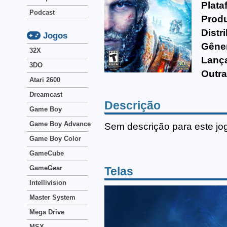
Plata
Podcast
Produ
Distr
Jogos
Gêne
32X
Lanç
3DO
Outra
Atari 2600
Dreamcast
Descrição
Game Boy
Game Boy Advance
Sem descrição para este jo
Game Boy Color
GameCube
GameGear
Telas
Intellivision
Master System
Mega Drive
MSX