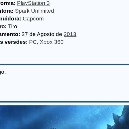
forma:
PlayStation 3
tora:
Spark Unlimited
ibuidora:
Capcom
ro:
Tiro
amento:
27 de Agosto de
2013
s versões:
PC
,
Xbox 360
go.