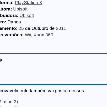
forma:
PlayStation 3
utora:
Ubisoft
ibuidora:
Ubisoft
ro:
Dança
amento:
25 de Outubro de
2011
as versões:
Wii
,
Xbox 360
go.
provavelmente também vai gostar desses:
tation 3)