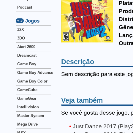
Plata
Podcast
Prod
Distr
Jogos
Gêne
32X
Lanç
3DO
Outr
Atari 2600
Dreamcast
Descrição
Game Boy
Game Boy Advance
Sem descrição para este jo
Game Boy Color
GameCube
GameGear
Veja também
Intellivision
Se você gosta desse jogo, 
Master System
Mega Drive
Just Dance 2017 (PlayS
MSX