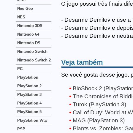
O jogo possui três finais d
Neo Geo
NES
- Desarme Demitov e use a 
Nintendo 3DS
- Desarme Demitov e depois 
Nintendo 64
- Desarme Demitov e neutral
Nintendo DS
Nintendo Switch
Nintendo Switch 2
Veja também
PC
Se você gosta desse jogo, 
PlayStation
PlayStation 2
BioShock 2 (PlayStatio
PlayStation 3
The Chronicles of Riddi
PlayStation 4
Turok (PlayStation 3)
Call of Duty: World at W
PlayStation 5
MAG (PlayStation 3)
PlayStation Vita
Plants vs. Zombies: Gar
PSP