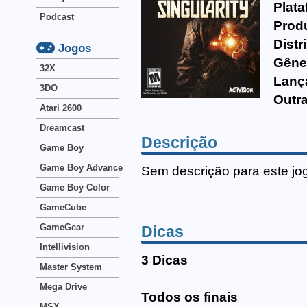
Plata
Podcast
Prod
Distr
Jogos
Gêne
32X
Lanç
3DO
Outr
Atari 2600
Dreamcast
Descrição
Game Boy
Game Boy Advance
Sem descrição para este jo
Game Boy Color
GameCube
GameGear
Dicas
Intellivision
3 Dicas
Master System
Mega Drive
Todos os finais
MSX