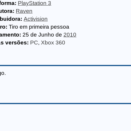
forma:
PlayStation 3
utora:
Raven
ibuidora:
Activision
ro:
Tiro em primeira pessoa
amento:
25 de Junho de
2010
as versões:
PC
,
Xbox 360
go.