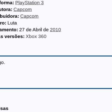
forma:
PlayStation 3
utora:
Capcom
ibuidora:
Capcom
ro:
Luta
amento:
27 de Abril de
2010
as versões:
Xbox 360
go.
esas