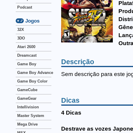
Plata
Podcast
Prod
Distr
Jogos
Gêne
32X
Lanç
3DO
Outr
Atari 2600
Dreamcast
Descrição
Game Boy
Game Boy Advance
Sem descrição para este jo
Game Boy Color
GameCube
GameGear
Dicas
Intellivision
4 Dicas
Master System
Mega Drive
Destrave as vozes Japon
MSX