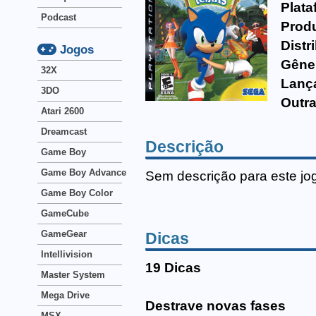
Plata
Podcast
Produ
Distr
Jogos
Gêne
32X
Lanç
3DO
Outra
Atari 2600
Dreamcast
Descrição
Game Boy
Game Boy Advance
Sem descrição para este jo
Game Boy Color
GameCube
GameGear
Dicas
Intellivision
19 Dicas
Master System
Mega Drive
Destrave novas fases
MSX