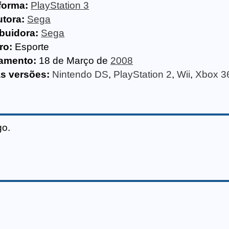
forma:
PlayStation 3
tora:
Sega
ibuidora:
Sega
ro:
Esporte
amento:
18 de Março de
2008
s versões:
Nintendo DS
,
PlayStation 2
,
Wii
,
Xbox 3
go.