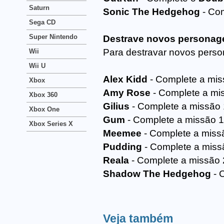
Saturn
Sonic The Hedgehog
- Co
Sega CD
Super Nintendo
Destrave novos personag
Para destravar novos pers
Wii
Wii U
Alex Kidd
- Complete a mis
Xbox
Amy Rose
- Complete a mi
Xbox 360
Gilius
- Complete a missão 
Xbox One
Gum
- Complete a missão 
Xbox Series X
Meemee
- Complete a miss
Pudding
- Complete a miss
Reala
- Complete a missão 
Shadow The Hedgehog
- 
Veja também