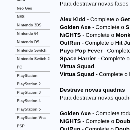
Para destravar novas fases
Neo Geo
NES
Alex Kidd
- Complete o
Get
Nintendo 3DS
Golden Axe
- Complete o
S
Nintendo 64
NiGHTS
- Complete o
Monk
Nintendo DS
OutRun
- Complete o
Hit J
Puyo Pop Fever
- Complet
Nintendo Switch
Space Harrier
- Complete 
Nintendo Switch 2
Virtua Squad
.
PC
Virtua Squad
- Complete o
PlayStation
PlayStation 2
Destrave novas quadras
PlayStation 3
Para destravar novas quadr
PlayStation 4
PlayStation 5
Golden Axe
- Complete tod
PlayStation Vita
NiGHTS
- Complete o
Doub
PSP
OutRun
- Complete o
Doub