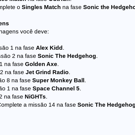
mplete o
Singles Match
na fase
Sonic the Hedgeh
ens
onagens você deve:
são 1 na fase
Alex Kidd
.
ssão 2 na fase
Sonic The Hedgehog
.
1 na fase
Golden Axe
.
12 na fase
Jet Grind Radio
.
ão 8 na fase
Super Monkey Ball
.
ão 1 na fase
Space Channel 5
.
2 na fase
NiGHTs
.
Complete a missão 14 na fase
Sonic The Hedgeho