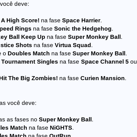
 você deve:
 A High Score!
na fase
Space Harrier
.
peed Rings
na fase
Sonic the Hedgehog
.
ey Ball Keep Up
na fase
Super Monkey Ball
.
ustice Shots
na fase
Virtua Squad
.
e o
Doubles Match
na fase
Super Monkey Ball
.
o
Tournament Singles
na fase
Space Channel 5
ou
Hit The Big Zombies!
na fase
Curien Mansion
.
as você deve:
as as fases no
Super Monkey Ball
.
les Match
na fase
NiGHTS
.
les Match
na fase
OutRun
.