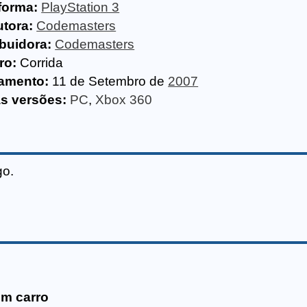
forma:
PlayStation 3
tora:
Codemasters
ibuidora:
Codemasters
ro:
Corrida
amento:
11 de Setembro de
2007
s versões:
PC
,
Xbox 360
go.
om carro