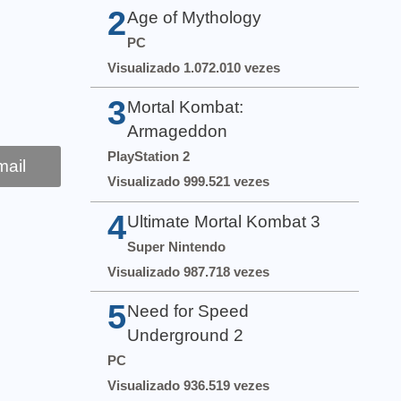
2
Age of Mythology
PC
Visualizado 1.072.010 vezes
3
Mortal Kombat:
Armageddon
PlayStation 2
ail
Visualizado 999.521 vezes
4
Ultimate Mortal Kombat 3
Super Nintendo
Visualizado 987.718 vezes
5
Need for Speed
Underground 2
PC
Visualizado 936.519 vezes