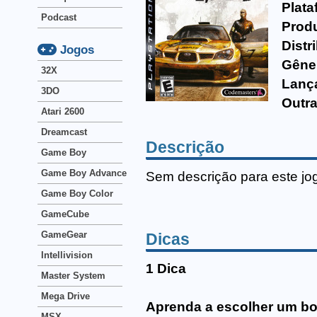
Plata
Podcast
Produ
Distr
Jogos
Gêne
32X
Lanç
3DO
Outra
Atari 2600
Dreamcast
Descrição
Game Boy
Game Boy Advance
Sem descrição para este jo
Game Boy Color
GameCube
GameGear
Dicas
Intellivision
1 Dica
Master System
Mega Drive
Aprenda a escolher um b
MSX