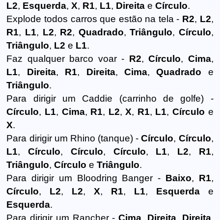
L2
,
Esquerda
,
X
,
R1
,
L1
,
Direita
e
Círculo
.
Explode todos carros que estão na tela -
R2
,
L2
,
R1
,
L1
,
L2
,
R2
,
Quadrado
,
Triângulo
,
Círculo
,
Triângulo
,
L2
e
L1
.
Faz qualquer barco voar -
R2
,
Círculo
,
Cima
,
L1
,
Direita
,
R1
,
Direita
,
Cima
,
Quadrado
e
Triângulo
.
Para dirigir um Caddie (carrinho de golfe) -
Círculo
,
L1
,
Cima
,
R1
,
L2
,
X
,
R1
,
L1
,
Círculo
e
X
.
Para dirigir um Rhino (tanque) -
Círculo
,
Círculo
,
L1
,
Círculo
,
Círculo
,
Círculo
,
L1
,
L2
,
R1
,
Triângulo
,
Círculo
e
Triângulo
.
Para dirigir um Bloodring Banger -
Baixo
,
R1
,
Círculo
,
L2
,
L2
,
X
,
R1
,
L1
,
Esquerda
e
Esquerda
.
Para dirigir um Rancher -
Cima
,
Direita
,
Direita
,