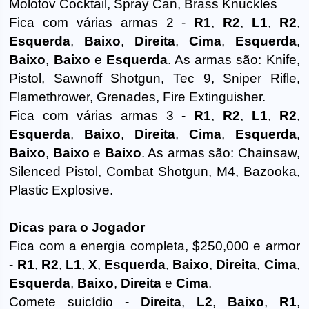
Molotov Cocktail, Spray Can, Brass Knuckles
Fica com várias armas 2 -
R1
,
R2
,
L1
,
R2
,
Esquerda
,
Baixo
,
Direita
,
Cima
,
Esquerda
,
Baixo
,
Baixo
e
Esquerda
. As armas são: Knife,
Pistol, Sawnoff Shotgun, Tec 9, Sniper Rifle,
Flamethrower, Grenades, Fire Extinguisher.
Fica com várias armas 3 -
R1
,
R2
,
L1
,
R2
,
Esquerda
,
Baixo
,
Direita
,
Cima
,
Esquerda
,
Baixo
,
Baixo
e
Baixo
. As armas são: Chainsaw,
Silenced Pistol, Combat Shotgun, M4, Bazooka,
Plastic Explosive.
Dicas para o Jogador
Fica com a energia completa, $250,000 e armor
-
R1
,
R2
,
L1
,
X
,
Esquerda
,
Baixo
,
Direita
,
Cima
,
Esquerda
,
Baixo
,
Direita
e
Cima
.
Comete suicídio -
Direita
,
L2
,
Baixo
,
R1
,