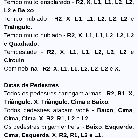
Tempo muito ensolarado -
R2
,
X
,
L1
,
L1
,
L2
,
L2
,
L2
e
Baixo
.
Tempo nublado -
R2
,
X
,
L1
,
L1
,
L2
,
L2
,
L2
e
Triângulo
.
Tempo muito nublado -
R2
,
X
,
L1
,
L1
,
L2
,
L2
,
L2
e
Quadrado
.
Tempestade -
R2
,
X
,
L1
,
L1
,
L2
,
L2
,
L2
e
Círculo
.
Com neblina -
R2
,
X
,
L1
,
L1
,
L2
,
L2
,
L2
e
X
.
Dicas de Pedestres
Todos os pedestres carregam armas -
R2
,
R1
,
X
,
Triângulo
,
X
,
Triângulo
,
Cima
e
Baixo
.
Todos pedestres atacam você -
Baixo
,
Cima
,
Cima
,
Cima
,
X
,
R2
,
R1
,
L2
e
L2
.
Os pedestres brigam entre si -
Baixo
,
Esquerda
,
Cima
,
Esquerda
,
X
,
R2
,
R1
,
L2
e
L1
.