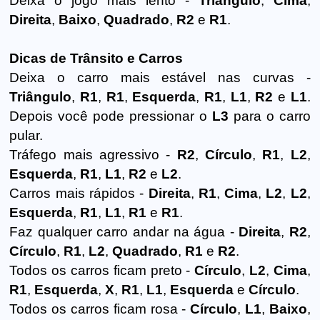
Deixa o jogo mais lento -
Triângulo
,
Cima
,
Direita
,
Baixo
,
Quadrado
,
R2
e
R1
.
Dicas de Trânsito e Carros
Deixa o carro mais estável nas curvas -
Triângulo
,
R1
,
R1
,
Esquerda
,
R1
,
L1
,
R2
e
L1
.
Depois você pode pressionar o
L3
para o carro
pular.
Tráfego mais agressivo -
R2
,
Círculo
,
R1
,
L2
,
Esquerda
,
R1
,
L1
,
R2
e
L2
.
Carros mais rápidos -
Direita
,
R1
,
Cima
,
L2
,
L2
,
Esquerda
,
R1
,
L1
,
R1
e
R1
.
Faz qualquer carro andar na água -
Direita
,
R2
,
Círculo
,
R1
,
L2
,
Quadrado
,
R1
e
R2
.
Todos os carros ficam preto -
Círculo
,
L2
,
Cima
,
R1
,
Esquerda
,
X
,
R1
,
L1
,
Esquerda
e
Círculo
.
Todos os carros ficam rosa -
Círculo
,
L1
,
Baixo
,