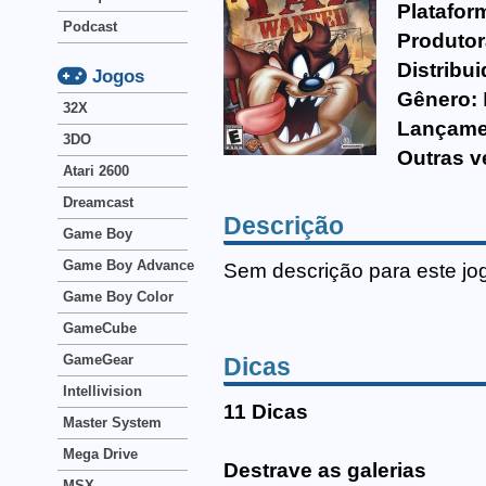
Platafor
Podcast
Produtor
Distribui
Jogos
Gênero:
32X
Lançame
3DO
Outras v
Atari 2600
Dreamcast
Descrição
Game Boy
Game Boy Advance
Sem descrição para este jo
Game Boy Color
GameCube
GameGear
Dicas
Intellivision
11 Dicas
Master System
Mega Drive
Destrave as galerias
MSX