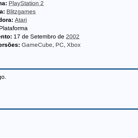
ma:
PlayStation 2
a:
Blitzgames
dora:
Atari
Plataforma
nto:
17 de Setembro de
2002
ersões:
GameCube
,
PC
,
Xbox
go.