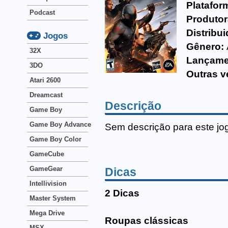
Platafor
Podcast
Produtor
Distribui
Jogos
Gênero:
32X
Lançame
3DO
Outras v
Atari 2600
Dreamcast
Descrição
Game Boy
Game Boy Advance
Sem descrição para este jo
Game Boy Color
GameCube
GameGear
Dicas
Intellivision
2 Dicas
Master System
Mega Drive
Roupas clássicas
MSX