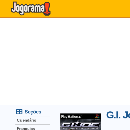
Seções
G.I. 
Calendário
Franquias