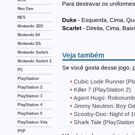
Para destravar os uniformes
Neo Geo
NES
Duke
- Esquerda, Cima, Qua
Nintendo 3DS
Scarlet
- Direita, Cima, Baix
Nintendo 64
Nintendo DS
Nintendo Switch
Veja também
Nintendo Switch 2
Se você gosta desse jogo, 
PC
PlayStation
Cubic Lode Runner (Pla
PlayStation 2
Killer 7 (PlayStation 2)
PlayStation 3
Agent Hugo: Roborumble
PlayStation 4
Jimmy Neutron: Boy Gen
Scooby-Doo: Night of 10
PlayStation 5
Shark Tale (PlayStation
PlayStation Vita
PSP