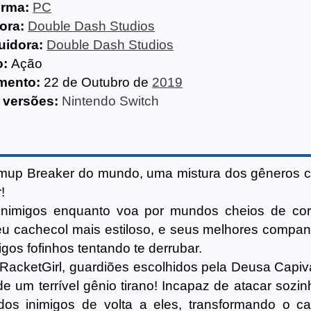
orma:
PC
ora:
Double Dash Studios
uidora:
Double Dash Studios
o:
Ação
mento:
22 de Outubro de
2019
 versões:
Nintendo Switch
hmup Breaker do mundo, uma mistura dos gêneros c
!
 inimigos enquanto voa por mundos cheios de cor
eu cachecol mais estiloso, e seus melhores compan
os fofinhos tentando te derrubar.
acketGirl, guardiões escolhidos pela Deusa Capiv
de um terrível gênio tirano! Incapaz de atacar sozi
dos inimigos de volta a eles, transformando o 