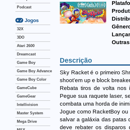
Plataf
Podcast
Produt
Distrib
Jogos
Gêner
32X
Lança
3DO
Outras
Atari 2600
Dreamcast
Descrição
Game Boy
Game Boy Advance
Sky Racket é o primeiro S
shoot’em up e block breaker
Game Boy Color
Rebata tiros de volta nos
GameCube
Pegue sua raquete laser, s
GameGear
combata uma horda de inimig
Intellivision
Jogue como RacketBoy ou R
Master System
salvar a galáxia das patas 
Mega Drive
deve rebater os disparos 
MSX