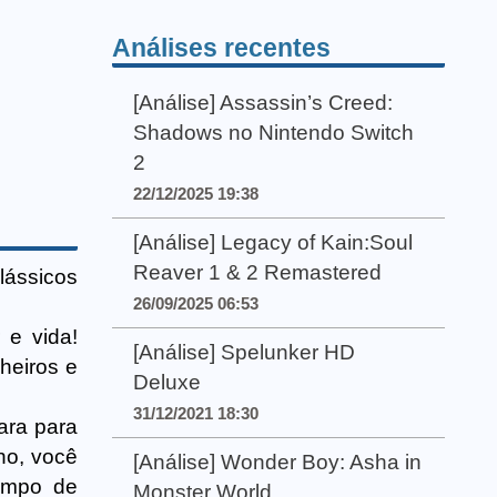
Análises recentes
[Análise] Assassin’s Creed:
Shadows no Nintendo Switch
2
22/12/2025 19:38
[Análise] Legacy of Kain:Soul
Reaver 1 & 2 Remastered
lássicos
26/09/2025 06:53
 e vida!
[Análise] Spelunker HD
heiros e
Deluxe
31/12/2021 18:30
ara para
nho, você
[Análise] Wonder Boy: Asha in
campo de
Monster World