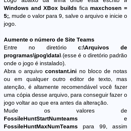
Logo abaixo da linha onde está escrito
//
Windows and XBox builds
fica
maxchosen =
5;
, mude o valor para 9, salve o arquivo e inicie o
jogo.
Aumente o número de Site Teams
Entre no diretório
c:\Arquivos de
programas\jpog\data\
(esse é o diretório padrão
onde o jogo é instalado).
Abra o arquivo
constant.ini
no bloco de notas
ou em qualquer outro editor de texto, mas
atenção, é altamente recomendável você fazer
uma cópia desse arquivo, para conseguir fazer o
jogo voltar ao que era antes da alteração.
Mude os valores de
FossileHuntStartNumteams
e
FossileHuntMaxNumTeams
para 99, assim