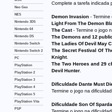
Complete a tarefa indicada 
Neo Geo
NES
Demon Invasion
- Termine 
Nintendo 3DS
Light From The Demon Bl
Nintendo 64
The Cast
- Termine o jogo n
Nintendo DS
The Demons and 12 publici
The Ladies Of Devil May C
Nintendo Switch
The Secret Festival Of T
Nintendo Switch 2
Knight
.
PC
The Two Heroes and 29 c
PlayStation
Devil Hunter
.
PlayStation 2
PlayStation 3
Dificuldade Dante Must Di
PlayStation 4
Termine o jogo na dificulda
PlayStation 5
PlayStation Vita
Dificuldade Son Of Spard
PSP
Termine o jogo na dificulda