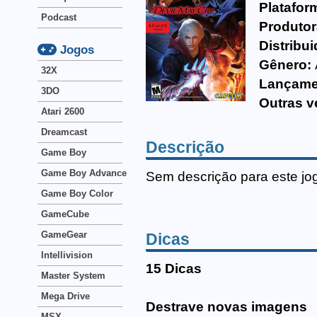
Platafor
Podcast
Produtor
Distribui
Jogos
Gênero:
32X
Lançame
3DO
Outras v
Atari 2600
Dreamcast
Descrição
Game Boy
Game Boy Advance
Sem descrição para este jo
Game Boy Color
GameCube
GameGear
Dicas
Intellivision
15 Dicas
Master System
Mega Drive
Destrave novas imagens
MSX