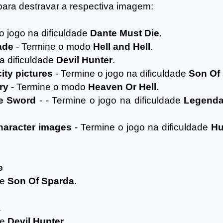
para destravar a respectiva imagem:
o jogo na dificuldade
Dante Must Die
.
ade
- Termine o modo
Hell and Hell
.
a dificuldade
Devil Hunter
.
ty pictures
- Termine o jogo na dificuldade
Son Of
ry
- Termine o modo
Heaven Or Hell
.
he Sword
- - Termine o jogo na dificuldade
Legenda
haracter images
- Termine o jogo na dificuldade
H
e
de
Son Of Sparda
.
a
de
Devil Hunter
.