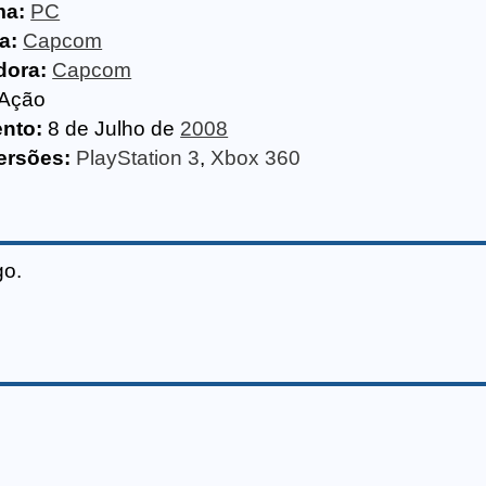
ma:
PC
a:
Capcom
dora:
Capcom
Ação
nto:
8 de Julho de
2008
ersões:
PlayStation 3
,
Xbox 360
go.