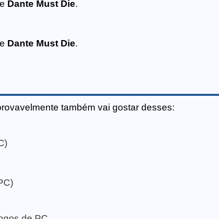
de
Dante Must Die
.
de
Dante Must Die
.
provavelmente também vai gostar desses:
C)
PC)
 jogos de PC