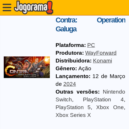
Contra: Operation
Galuga
Plataforma:
PC
Produtora:
WayForward
Distribuidora:
Konami
Gênero:
Ação
Lançamento:
12 de Março
de
2024
Outras versões:
Nintendo
Switch
,
PlayStation 4
,
PlayStation 5
,
Xbox One
,
Xbox Series X