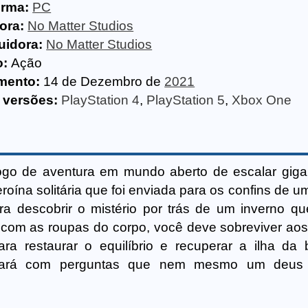
orma:
PC
ora:
No Matter Studios
uidora:
No Matter Studios
o:
Ação
mento:
14 de Dezembro de
2021
 versões:
PlayStation 4
,
PlayStation 5
,
Xbox One
ogo de aventura em mundo aberto de escalar gig
oína solitária que foi enviada para os confins de 
a descobrir o mistério por trás de um inverno q
om as roupas do corpo, você deve sobreviver aos
ra restaurar o equilíbrio e recuperar a ilha da 
parará com perguntas que nem mesmo um deus 