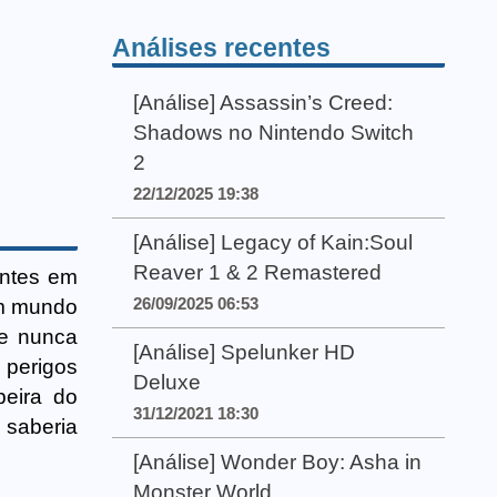
Análises recentes
[Análise] Assassin’s Creed:
Shadows no Nintendo Switch
2
22/12/2025 19:38
[Análise] Legacy of Kain:Soul
Reaver 1 & 2 Remastered
antes em
26/09/2025 06:53
um mundo
ue nunca
[Análise] Spelunker HD
 perigos
Deluxe
beira do
31/12/2021 18:30
saberia
[Análise] Wonder Boy: Asha in
Monster World