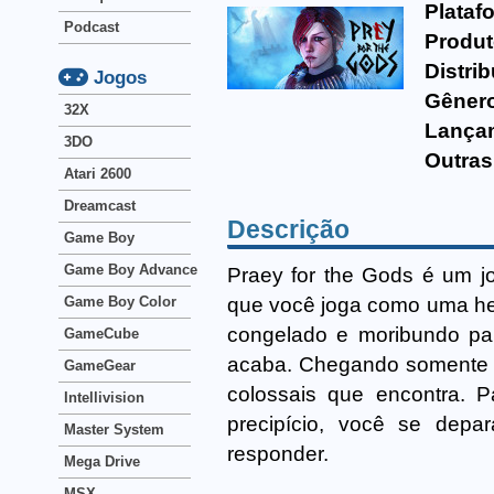
Plataf
Podcast
Produt
Distrib
Jogos
Gêner
32X
Lança
3DO
Outras
Atari 2600
Dreamcast
Descrição
Game Boy
Game Boy Advance
Praey for the Gods é um j
que você joga como uma her
Game Boy Color
congelado e moribundo par
GameCube
acaba. Chegando somente c
GameGear
colossais que encontra. Pa
Intellivision
precipício, você se de
Master System
responder.
Mega Drive
MSX