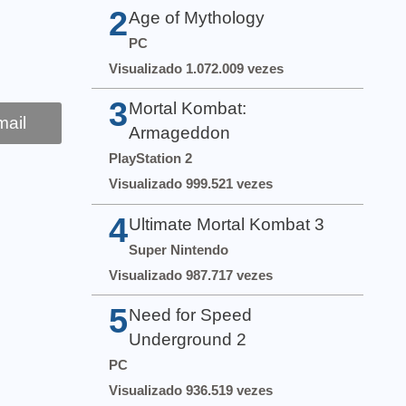
2
Age of Mythology
PC
Visualizado 1.072.009 vezes
3
Mortal Kombat:
ail
Armageddon
PlayStation 2
Visualizado 999.521 vezes
4
Ultimate Mortal Kombat 3
Super Nintendo
Visualizado 987.717 vezes
5
Need for Speed
Underground 2
PC
Visualizado 936.519 vezes