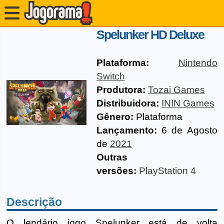
Spelunker HD Deluxe
Plataforma:
Nintendo
Switch
Produtora:
Tozai Games
Distribuidora:
ININ Games
Gênero:
Plataforma
Lançamento:
6 de Agosto
de
2021
Outras
versões:
PlayStation 4
Descrição
O lendário jogo Spelunker está de volta