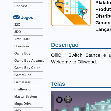
Plataf
Podcast
Produt
Distrib
Jogos
Gêner
32X
Lança
3DO
Atari 2600
Descrição
Dreamcast
Game Boy
OlliOlli: Switch Stance é 
Game Boy Advance
Welcome to Olliwood.
Game Boy Color
GameCube
GameGear
Telas
Intellivision
Master System
Mega Drive
MSX