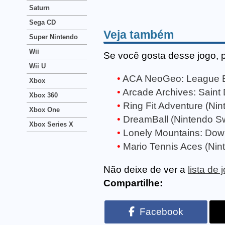
Saturn
Sega CD
Veja também
Super Nintendo
Wii
Se você gosta desse jogo, 
Wii U
ACA NeoGeo: League Bo
Xbox
Arcade Archives: Saint
Xbox 360
Ring Fit Adventure (Nin
Xbox One
DreamBall (Nintendo Sw
Xbox Series X
Lonely Mountains: Down
Mario Tennis Aces (Nin
Não deixe de ver a
lista de
Compartilhe:
Facebook