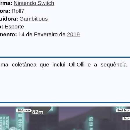
orma:
Nintendo Switch
ora:
Roll7
uidora:
Gambitious
o:
Esporte
mento:
14 de Fevereiro de
2019
uma coletânea que inclui OlliOlli e a sequência Ol