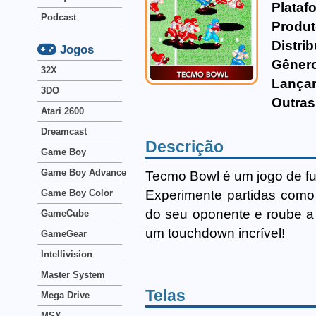
Plataf
Podcast
Produt
Distrib
Jogos
Gêner
32X
Lança
3DO
Outras
Atari 2600
Dreamcast
Descrição
Game Boy
Game Boy Advance
Tecmo Bowl é um jogo de f
Experimente partidas como
Game Boy Color
do seu oponente e roube a 
GameCube
um touchdown incrível!
GameGear
Intellivision
Master System
Telas
Mega Drive
MSX