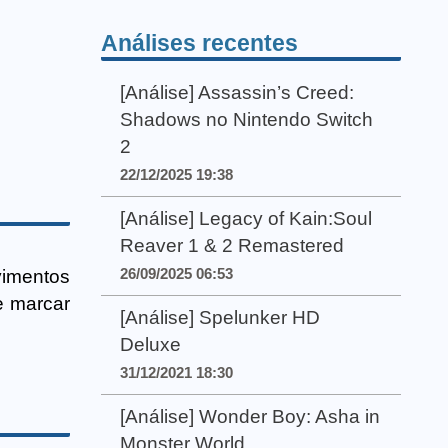
Análises recentes
[Análise] Assassin’s Creed:
Shadows no Nintendo Switch
2
22/12/2025 19:38
[Análise] Legacy of Kain:Soul
Reaver 1 & 2 Remastered
26/09/2025 06:53
vimentos
e marcar
[Análise] Spelunker HD
Deluxe
31/12/2021 18:30
[Análise] Wonder Boy: Asha in
Monster World