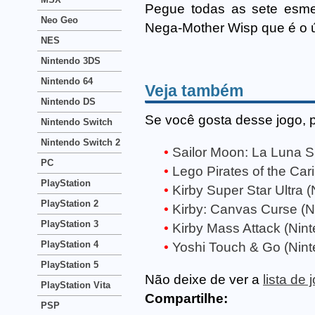
Pegue todas as sete esmera
Neo Geo
Nega-Mother Wisp que é o ú
NES
Nintendo 3DS
Nintendo 64
Veja também
Nintendo DS
Se você gosta desse jogo, 
Nintendo Switch
Nintendo Switch 2
Sailor Moon: La Luna S
PC
Lego Pirates of the Ca
PlayStation
Kirby Super Star Ultra 
PlayStation 2
Kirby: Canvas Curse (N
PlayStation 3
Kirby Mass Attack (Nin
PlayStation 4
Yoshi Touch & Go (Nin
PlayStation 5
Não deixe de ver a
lista de
PlayStation Vita
Compartilhe:
PSP