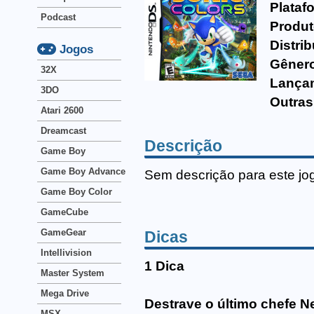
Plataf
Podcast
Produt
Distrib
Jogos
Gêner
32X
Lança
3DO
Outras
Atari 2600
Dreamcast
Descrição
Game Boy
Game Boy Advance
Sem descrição para este jo
Game Boy Color
GameCube
GameGear
Dicas
Intellivision
1 Dica
Master System
Mega Drive
Destrave o último chefe 
MSX