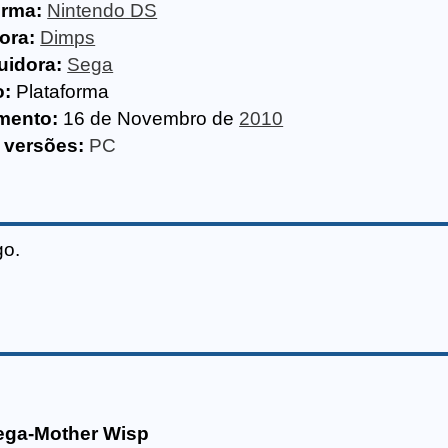
orma:
Nintendo DS
ora:
Dimps
uidora:
Sega
o:
Plataforma
mento:
16 de Novembro de
2010
 versões:
PC
go.
Nega-Mother Wisp