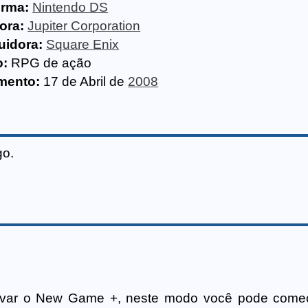
orma:
Nintendo DS
ora:
Jupiter Corporation
uidora:
Square Enix
o:
RPG de ação
mento:
17 de Abril de
2008
go.
ravar o New Game +, neste modo você pode come