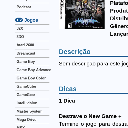
Plataf
Podcast
Produt
Distrib
Jogos
Gêner
32X
Lança
3DO
Atari 2600
Descrição
Dreamcast
Game Boy
Sem descrição para este jo
Game Boy Advance
Game Boy Color
GameCube
Dicas
GameGear
1 Dica
Intellivision
Master System
Destrave o New Game +
Mega Drive
Termine o jogo para dest
MSX