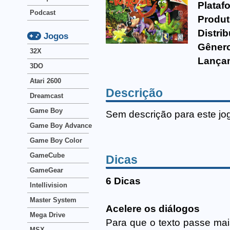
Plataf
Podcast
Produt
Distrib
Jogos
Gêner
32X
Lança
3DO
Atari 2600
Descrição
Dreamcast
Game Boy
Sem descrição para este jo
Game Boy Advance
Game Boy Color
GameCube
Dicas
GameGear
6 Dicas
Intellivision
Master System
Acelere os diálogos
Mega Drive
Para que o texto passe mai
MSX