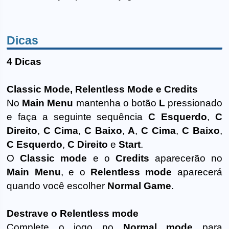
Dicas
4 Dicas
Classic Mode, Relentless Mode e Credits
No
Main Menu
mantenha o botão
L
pressionado
e faça a seguinte sequência
C Esquerdo
,
C
Direito
,
C Cima
,
C Baixo
,
A
,
C Cima
,
C Baixo
,
C Esquerdo
,
C Direito
e
Start
.
O
Classic mode
e o
Credits
aparecerão no
Main Menu
, e o
Relentless mode
aparecerá
quando você escolher
Normal Game
.
Destrave o Relentless mode
Complete o jogo no
Normal mode
para