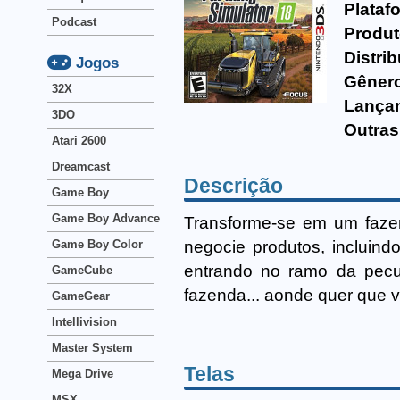
Plataf
Podcast
Produt
Distrib
Jogos
Gêner
32X
Lança
3DO
Outras
Atari 2600
Dreamcast
Descrição
Game Boy
Game Boy Advance
Transforme-se em um fazen
negocie produtos, incluindo
Game Boy Color
entrando no ramo da pecuá
GameCube
fazenda... aonde quer que 
GameGear
Intellivision
Master System
Telas
Mega Drive
MSX