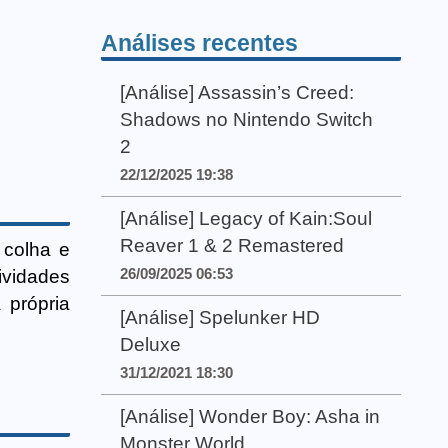
Análises recentes
[Análise] Assassin’s Creed:
Shadows no Nintendo Switch
2
22/12/2025 19:38
[Análise] Legacy of Kain:Soul
Reaver 1 & 2 Remastered
 colha e
26/09/2025 06:53
tividades
 própria
[Análise] Spelunker HD
Deluxe
31/12/2021 18:30
[Análise] Wonder Boy: Asha in
Monster World