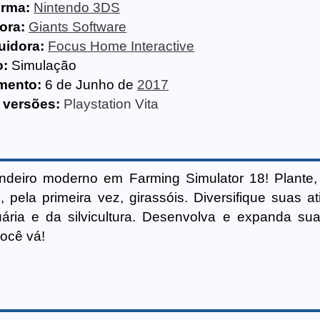
orma:
Nintendo 3DS
ora:
Giants Software
uidora:
Focus Home Interactive
o:
Simulação
mento:
6 de Junho de
2017
 versões:
Playstation Vita
deiro moderno em Farming Simulator 18! Plante,
, pela primeira vez, girassóis. Diversifique suas a
ria e da silvicultura. Desenvolva e expanda sua
você vá!