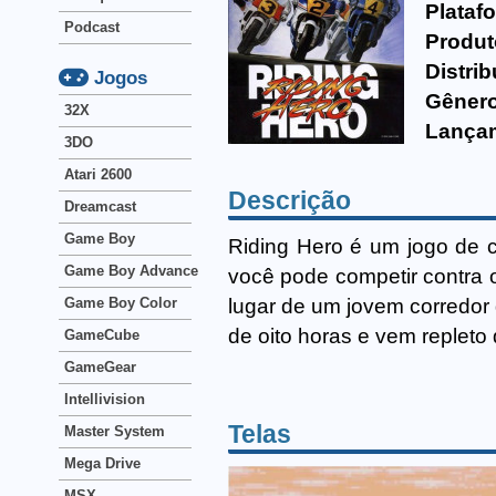
Plataf
Podcast
Produt
Distrib
Jogos
Gênero
32X
Lança
3DO
Atari 2600
Descrição
Dreamcast
Game Boy
Riding Hero é um jogo de 
Game Boy Advance
você pode competir contra 
lugar de um jovem corredor 
Game Boy Color
de oito horas e vem replet
GameCube
GameGear
Intellivision
Telas
Master System
Mega Drive
MSX