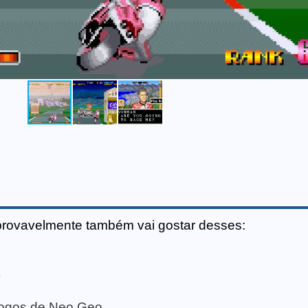
provavelmente também vai gostar desses:
)
 jogos de Neo Geo