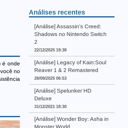
Análises recentes
[Análise] Assassin’s Creed:
Shadows no Nintendo Switch
2
22/12/2025 19:38
[Análise] Legacy of Kain:Soul
) é onde
Reaver 1 & 2 Remastered
 você no
26/09/2025 06:53
sistência
[Análise] Spelunker HD
Deluxe
31/12/2021 18:30
[Análise] Wonder Boy: Asha in
Monster World