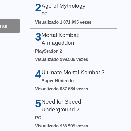
2
Age of Mythology
PC
Visualizado 1.071.995 vezes
ail
3
Mortal Kombat:
Armageddon
PlayStation 2
Visualizado 999.506 vezes
4
Ultimate Mortal Kombat 3
Super Nintendo
Visualizado 987.684 vezes
5
Need for Speed
Underground 2
PC
Visualizado 936.509 vezes