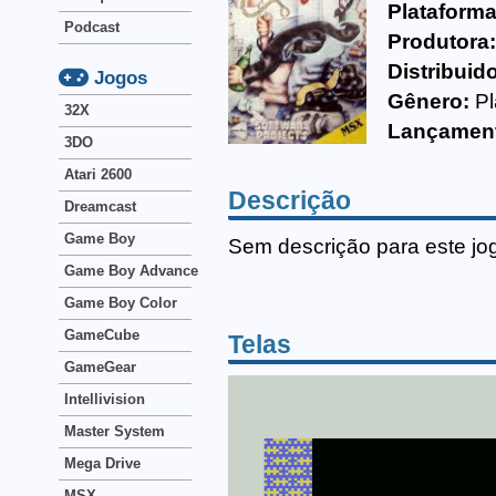
Plataforma
Podcast
Produtora
Distribuid
Jogos
Gênero:
Pl
32X
Lançamen
3DO
Atari 2600
Descrição
Dreamcast
Game Boy
Sem descrição para este jo
Game Boy Advance
Game Boy Color
GameCube
Telas
GameGear
Intellivision
Master System
Mega Drive
MSX