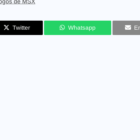
 jogos de MSX
Twitter
Whatsapp
Em