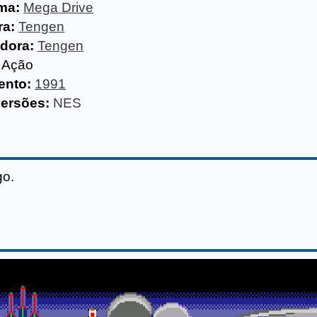
ma:
Mega Drive
ra:
Tengen
idora:
Tengen
Ação
ento:
1991
versões:
NES
go.