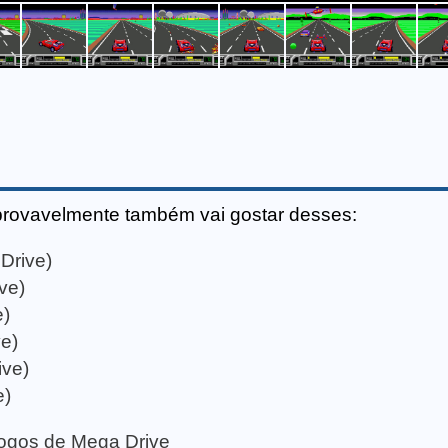
provavelmente também vai gostar desses:
Drive)
ve)
e)
e)
ive)
e)
 jogos de Mega Drive