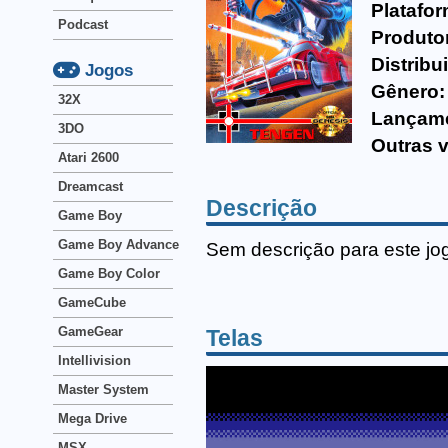
Platafor
Podcast
Produto
Distribu
Jogos
Gênero:
32X
Lançam
3DO
Outras 
Atari 2600
Dreamcast
Descrição
Game Boy
Game Boy Advance
Sem descrição para este jo
Game Boy Color
GameCube
GameGear
Telas
Intellivision
Master System
Mega Drive
MSX