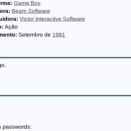
orma:
Game Boy
ora:
Beam Software
uidora:
Victor Interactive Software
o:
Ação
mento:
Setembro de
1991
go.
s passwords: