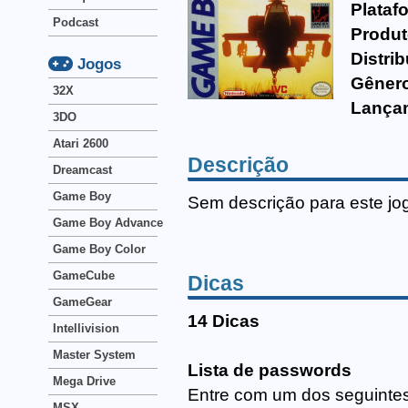
Plataf
Podcast
Produt
Distrib
Jogos
Gêner
32X
Lança
3DO
Atari 2600
Descrição
Dreamcast
Game Boy
Sem descrição para este jo
Game Boy Advance
Game Boy Color
GameCube
Dicas
GameGear
14 Dicas
Intellivision
Master System
Lista de passwords
Mega Drive
Entre com um dos seguinte
MSX