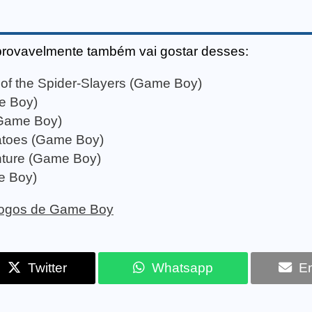
provavelmente também vai gostar desses:
 of the Spider-Slayers (Game Boy)
e Boy)
(Game Boy)
matoes (Game Boy)
nture (Game Boy)
e Boy)
 jogos de Game Boy
Twitter
Whatsapp
Em