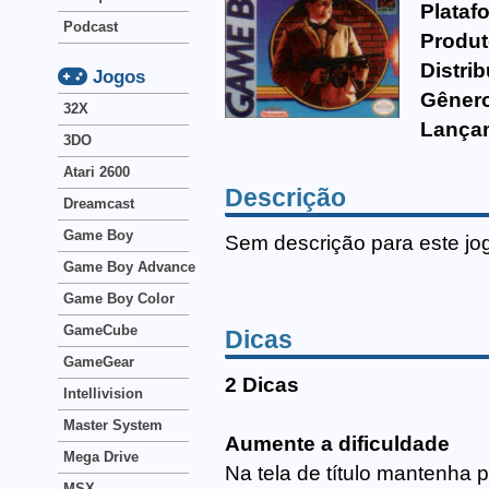
Plataf
Podcast
Produt
Distrib
Jogos
Gêner
32X
Lança
3DO
Atari 2600
Descrição
Dreamcast
Game Boy
Sem descrição para este jo
Game Boy Advance
Game Boy Color
GameCube
Dicas
GameGear
2 Dicas
Intellivision
Master System
Aumente a dificuldade
Mega Drive
Na tela de título mantenha 
MSX