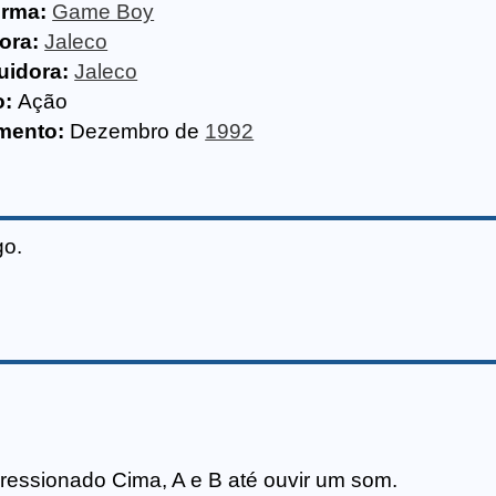
orma:
Game Boy
ora:
Jaleco
uidora:
Jaleco
o:
Ação
mento:
Dezembro de
1992
go.
pressionado Cima, A e B até ouvir um som.