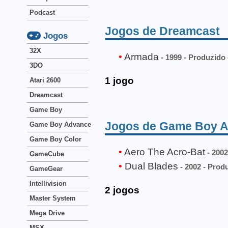
Podcast
Jogos de Dreamcast
Jogos
32X
Armada
- 1999 - Produzido 
3DO
1 jogo
Atari 2600
Dreamcast
Game Boy
Jogos de Game Boy 
Game Boy Advance
Game Boy Color
Aero The Acro-Bat
- 2002
GameCube
Dual Blades
- 2002 - Produ
GameGear
Intellivision
2 jogos
Master System
Mega Drive
MSX