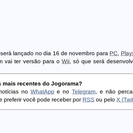
 será lançado no dia 16 de novembro para
PC
,
Play
m vai ter versão para o
Wii
, só que será desenvolv
as mais recentes do Jogorama?
notícias no
WhatApp
e no
Telegram
, e não perc
 preferir você pode receber por
RSS
ou pelo
X (Twit