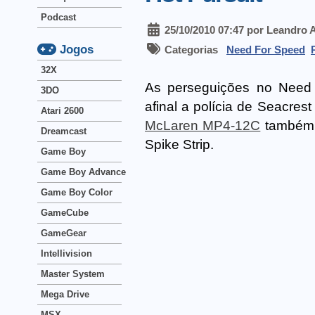
Podcast
25/10/2010 07:47 por Leandro 
Jogos
Categorias
Need For Speed
32X
As perseguições no Need 
3DO
afinal a polícia de Seacres
Atari 2600
McLaren MP4-12C
também p
Dreamcast
Spike Strip.
Game Boy
Game Boy Advance
Game Boy Color
GameCube
GameGear
Intellivision
Master System
Mega Drive
MSX