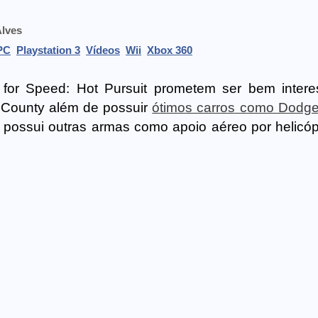
Alves
PC
Playstation 3
Vídeos
Wii
Xbox 360
for Speed: Hot Pursuit prometem ser bem intere
t County além de possuir
ótimos carros como Dodge
ossui outras armas como apoio aéreo por helicóp