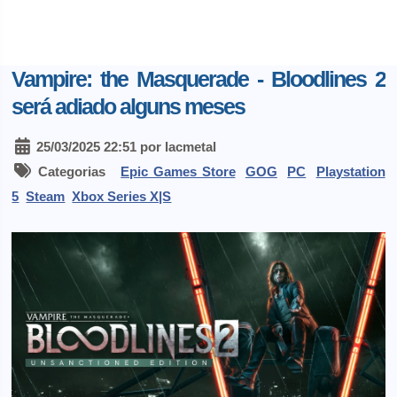
Vampire: the Masquerade - Bloodlines 2
será adiado alguns meses
25/03/2025 22:51 por lacmetal
Categorias
Epic Games Store
GOG
PC
Playstation
5
Steam
Xbox Series X|S