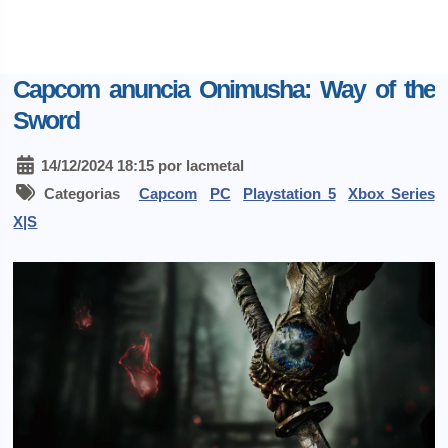
Capcom anuncia Onimusha: Way of the
Sword
14/12/2024 18:15 por lacmetal
Categorias
Capcom
PC
Playstation 5
Xbox Series
X|S