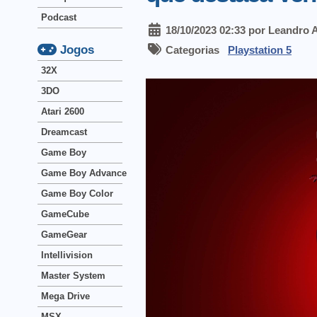
Podcast
18/10/2023 02:33 por Leandro 
Jogos
Categorias
Playstation 5
32X
3DO
Atari 2600
Dreamcast
Game Boy
Game Boy Advance
Game Boy Color
GameCube
GameGear
Intellivision
Master System
Mega Drive
MSX