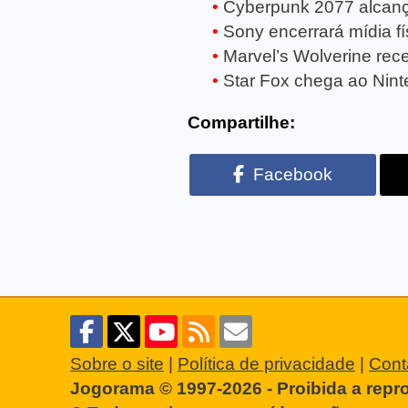
Cyberpunk 2077 alcanç
Sony encerrará mídia fí
Marvel’s Wolverine rece
Star Fox chega ao Ninte
Compartilhe:
Facebook
Sobre o site
|
Política de privacidade
|
Cont
Jogorama © 1997-2026 - Proibida a repr