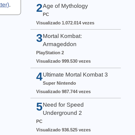
2
ter)
.
Age of Mythology
PC
Visualizado 1.072.014 vezes
3
Mortal Kombat:
Armageddon
PlayStation 2
Visualizado 999.530 vezes
4
Ultimate Mortal Kombat 3
Super Nintendo
Visualizado 987.744 vezes
5
Need for Speed
Underground 2
PC
Visualizado 936.525 vezes