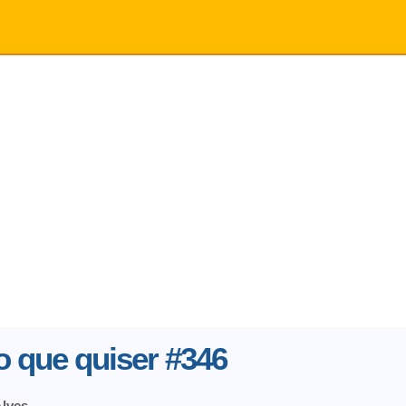
 que quiser #346
Alves