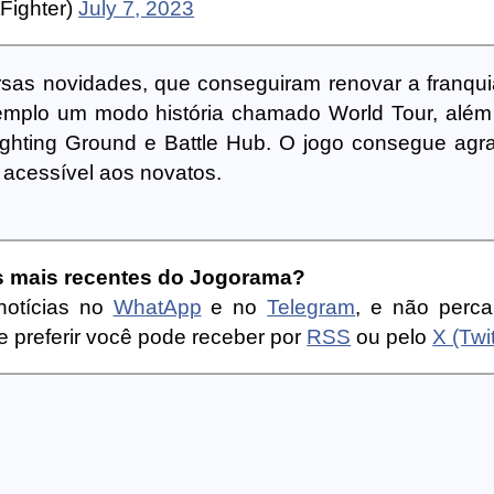
tFighter)
July 7, 2023
ersas novidades, que conseguiram renovar a franqui
mplo um modo história chamado World Tour, além
hting Ground e Battle Hub. O jogo consegue agr
acessível aos novatos.
as mais recentes do Jogorama?
notícias no
WhatApp
e no
Telegram
, e não perc
 preferir você pode receber por
RSS
ou pelo
X (Twit