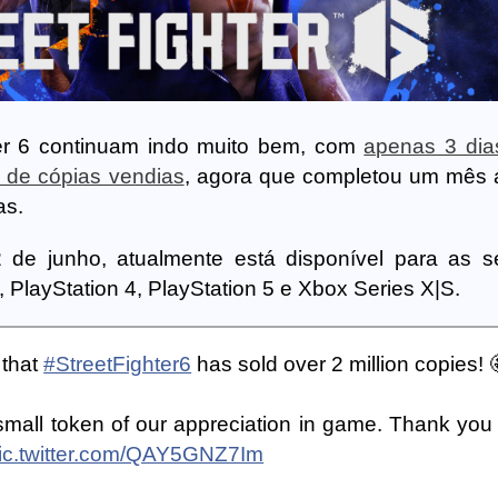
er 6 continuam indo muito bem, com
apenas 3 dia
o de cópias vendias
, agora que completou um mês a
as.
2 de junho, atualmente está disponível para as s
 PlayStation 4, PlayStation 5 e Xbox Series X|S.
 that
#StreetFighter6
has sold over 2 million copies! 
 small token of our appreciation in game. Thank you f
ic.twitter.com/QAY5GNZ7Im