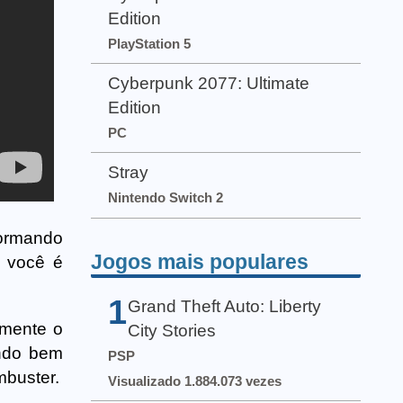
Edition
PlayStation 5
Cyberpunk 2077: Ultimate
Edition
PC
Stray
Nintendo Switch 2
formando
Jogos mais populares
m você é
1
Grand Theft Auto: Liberty
lmente o
City Stories
ndo bem
PSP
mbuster.
Visualizado 1.884.073 vezes