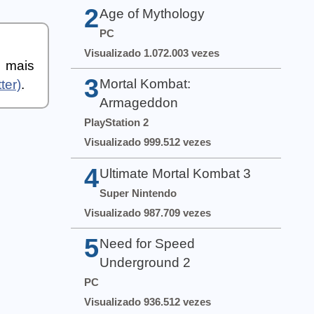
2
Age of Mythology
PC
Visualizado 1.072.003 vezes
a mais
3
Mortal Kombat:
ter)
.
Armageddon
PlayStation 2
Visualizado 999.512 vezes
4
Ultimate Mortal Kombat 3
Super Nintendo
Visualizado 987.709 vezes
5
Need for Speed
Underground 2
PC
Visualizado 936.512 vezes