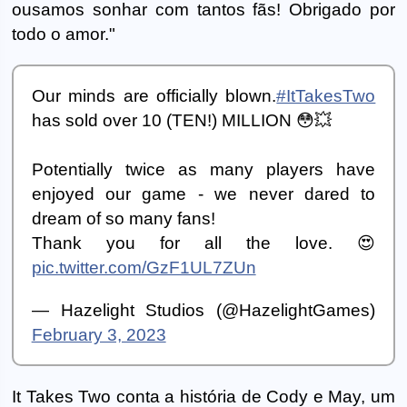
ousamos sonhar com tantos fãs! Obrigado por
todo o amor."
Our minds are officially blown.
#ItTakesTwo
has sold over 10 (TEN!) MILLION 😳💥
Potentially twice as many players have
enjoyed our game - we never dared to
dream of so many fans!
Thank you for all the love. 😍
pic.twitter.com/GzF1UL7ZUn
— Hazelight Studios (@HazelightGames)
February 3, 2023
It Takes Two conta a história de Cody e May, um