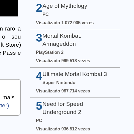
2
Age of Mythology
PC
Visualizado 1.072.005 vezes
m raro a
3
Mortal Kombat:
o o seu
Armageddon
t Store)
e Pass e
PlayStation 2
Visualizado 999.513 vezes
4
Ultimate Mortal Kombat 3
Super Nintendo
Visualizado 987.714 vezes
a mais
5
Need for Speed
ter)
.
Underground 2
PC
Visualizado 936.512 vezes