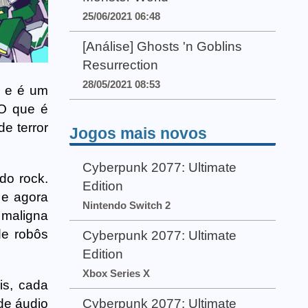
25/06/2021 06:48
[Análise] Ghosts 'n Goblins
Resurrection
28/05/2021 08:53
h e é um
 O que é
e terror
Jogos mais novos
Cyberpunk 2077: Ultimate
do rock.
Edition
 e agora
Nintendo Switch 2
 maligna
de robôs
Cyberpunk 2077: Ultimate
Edition
Xbox Series X
is, cada
de áudio
Cyberpunk 2077: Ultimate