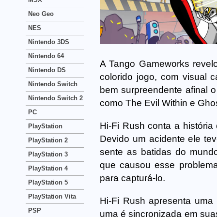
Neo Geo
NES
Nintendo 3DS
Nintendo 64
A Tango Gameworks revelo
Nintendo DS
colorido jogo, com visual 
Nintendo Switch
bem surpreendente afinal o
Nintendo Switch 2
como The Evil Within e Ghos
PC
Hi-Fi Rush conta a históri
PlayStation
Devido um acidente ele te
PlayStation 2
sente as batidas do mundo
PlayStation 3
que causou esse problema 
PlayStation 4
para capturá-lo.
PlayStation 5
PlayStation Vita
Hi-Fi Rush apresenta uma p
PSP
uma é sincronizada em sua