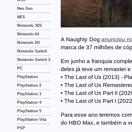
Neo Geo
NES
Nintendo 3DS
Nintendo 64
A Naughty Dog
anunciou no 
Nintendo DS
marca de 37 milhões de cóp
Nintendo Switch
Nintendo Switch 2
Em junho a franquia complet
deles já teve um remaster e 
PC
• The Last of Us (2013) - Pl
PlayStation
• The Last of Us Remastered
PlayStation 2
• The Last of Us Part II (202
PlayStation 3
• The Last of Us Part I (2022
PlayStation 4
PlayStation 5
Para esse ano teremos como
PlayStation Vita
do HBO Max, e também a ver
PSP