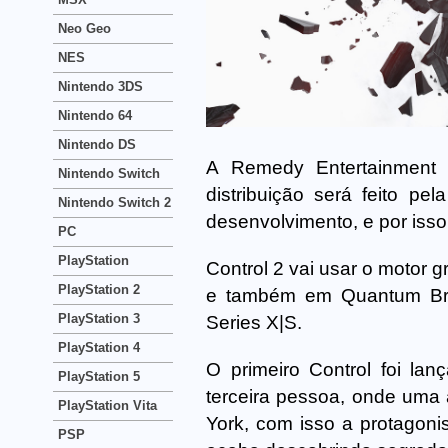
Neo Geo
NES
Nintendo 3DS
Nintendo 64
Nintendo DS
A Remedy Entertainment 
Nintendo Switch
distribuição será feito p
Nintendo Switch 2
desenvolvimento, e por is
PC
PlayStation
Control 2 vai usar o motor g
PlayStation 2
e também em Quantum Brea
PlayStation 3
Series X|S.
PlayStation 4
O primeiro Control foi l
PlayStation 5
terceira pessoa, onde uma
PlayStation Vita
York, com isso a protagoni
PSP