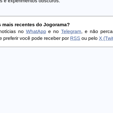
s e experimentos obscuros.
as mais recentes do Jogorama?
notícias no
WhatApp
e no
Telegram
, e não perc
 preferir você pode receber por
RSS
ou pelo
X (Twit